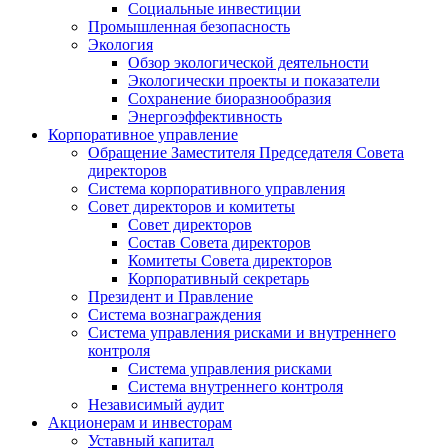
Социальные инвестиции
Промышленная безопасность
Экология
Обзор экологической деятельности
Экологически проекты и показатели
Сохранение биоразнообразия
Энергоэффективность
Корпоративное управление
Обращение Заместителя Председателя Совета
директоров
Система корпоративного управления
Совет директоров и комитеты
Совет директоров
Состав Совета директоров
Комитеты Совета директоров
Корпоративный секретарь
Президент и Правление
Система вознаграждения
Система управления рисками и внутреннего
контроля
Система управления рисками
Система внутреннего контроля
Независимый аудит
Акционерам и инвесторам
Уставный капитал