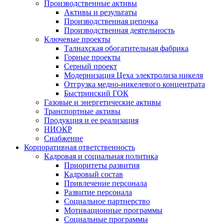
Производственные активы
Активы и результаты
Производственная цепочка
Производственная деятельность
Ключевые проекты
Талнахская обогатительная фабрика
Горные проекты
Серный проект
Модернизация Цеха электролиза никеля
Отгрузка медно-никелевого концентрата
Быстринский ГОК
Газовые и энергетические активы
Транспортные активы
Продукция и ее реализация
НИОКР
Снабжение
Корпоративная ответственность
Кадровая и социальная политика
Приоритеты развития
Кадровый состав
Привлечение персонала
Развитие персонала
Социальное партнерство
Мотивационные программы
Социальные программы