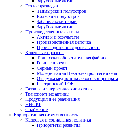
Зарубежные активы
Геологоразведка
Таймырский полуостров
Кольский полуостров
Забайкальский край
Зарубежные активы
Производственные активы
Активы и результаты
Производственная цепочка
Производственная деятельность
Ключевые проекты
Талнахская обогатительная фабрика
Горные проекты
Серный проект
Модернизация Цеха электролиза никеля
Отгрузка медно-никелевого концентрата
Быстринский ГОК
Газовые и энергетические активы
Транспортные активы
Продукция и ее реализация
НИОКР
Снабжение
Корпоративная ответственность
Кадровая и социальная политика
Приоритеты развития