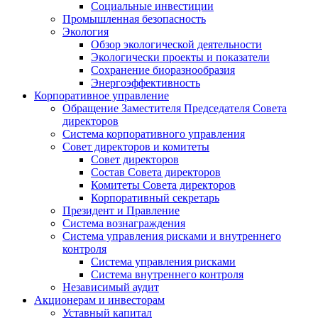
Социальные инвестиции
Промышленная безопасность
Экология
Обзор экологической деятельности
Экологически проекты и показатели
Сохранение биоразнообразия
Энергоэффективность
Корпоративное управление
Обращение Заместителя Председателя Совета
директоров
Система корпоративного управления
Совет директоров и комитеты
Совет директоров
Состав Совета директоров
Комитеты Совета директоров
Корпоративный секретарь
Президент и Правление
Система вознаграждения
Система управления рисками и внутреннего
контроля
Система управления рисками
Система внутреннего контроля
Независимый аудит
Акционерам и инвесторам
Уставный капитал