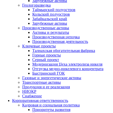
Зарубежные активы
Геологоразведка
Таймырский полуостров
Кольский полуостров
Забайкальский край
Зарубежные активы
Производственные активы
Активы и результаты
Производственная цепочка
Производственная деятельность
Ключевые проекты
Талнахская обогатительная фабрика
Горные проекты
Серный проект
Модернизация Цеха электролиза никеля
Отгрузка медно-никелевого концентрата
Быстринский ГОК
Газовые и энергетические активы
Транспортные активы
Продукция и ее реализация
НИОКР
Снабжение
Корпоративная ответственность
Кадровая и социальная политика
Приоритеты развития