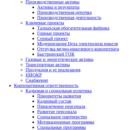
Производственные активы
Активы и результаты
Производственная цепочка
Производственная деятельность
Ключевые проекты
Талнахская обогатительная фабрика
Горные проекты
Серный проект
Модернизация Цеха электролиза никеля
Отгрузка медно-никелевого концентрата
Быстринский ГОК
Газовые и энергетические активы
Транспортные активы
Продукция и ее реализация
НИОКР
Снабжение
Корпоративная ответственность
Кадровая и социальная политика
Приоритеты развития
Кадровый состав
Привлечение персонала
Развитие персонала
Социальное партнерство
Мотивационные программы
Социальные программы