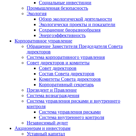
Социальные инвестиции
Промышленная безопасность
Экология
Обзор экологической деятельности
Экологически проекты и показатели
Сохранение биоразнообразия
Энергоэффективность
Корпоративное управление
Обращение Заместителя Председателя Совета
директоров
Система корпоративного управления
Совет директоров и комитеты
Совет директоров
Состав Совета директоров
Комитеты Совета директоров
Корпоративный секретарь
Президент и Правление
Система вознаграждения
Система управления рисками и внутреннего
контроля
Система управления рисками
Система внутреннего контроля
Независимый аудит
Акционерам и инвесторам
Уставный капитал