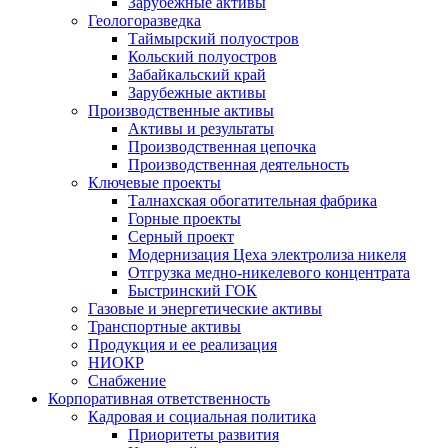
Зарубежные активы
Геологоразведка
Таймырский полуостров
Кольский полуостров
Забайкальский край
Зарубежные активы
Производственные активы
Активы и результаты
Производственная цепочка
Производственная деятельность
Ключевые проекты
Талнахская обогатительная фабрика
Горные проекты
Серный проект
Модернизация Цеха электролиза никеля
Отгрузка медно-никелевого концентрата
Быстринский ГОК
Газовые и энергетические активы
Транспортные активы
Продукция и ее реализация
НИОКР
Снабжение
Корпоративная ответственность
Кадровая и социальная политика
Приоритеты развития