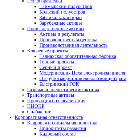
Геологоразведка
Таймырский полуостров
Кольский полуостров
Забайкальский край
Зарубежные активы
Производственные активы
Активы и результаты
Производственная цепочка
Производственная деятельность
Ключевые проекты
Талнахская обогатительная фабрика
Горные проекты
Серный проект
Модернизация Цеха электролиза никеля
Отгрузка медно-никелевого концентрата
Быстринский ГОК
Газовые и энергетические активы
Транспортные активы
Продукция и ее реализация
НИОКР
Снабжение
Корпоративная ответственность
Кадровая и социальная политика
Приоритеты развития
Кадровый состав