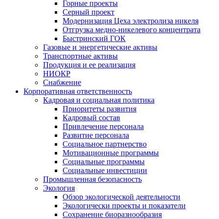
Горные проекты
Серный проект
Модернизация Цеха электролиза никеля
Отгрузка медно-никелевого концентрата
Быстринский ГОК
Газовые и энергетические активы
Транспортные активы
Продукция и ее реализация
НИОКР
Снабжение
Корпоративная ответственность
Кадровая и социальная политика
Приоритеты развития
Кадровый состав
Привлечение персонала
Развитие персонала
Социальное партнерство
Мотивационные программы
Социальные программы
Социальные инвестиции
Промышленная безопасность
Экология
Обзор экологической деятельности
Экологически проекты и показатели
Сохранение биоразнообразия