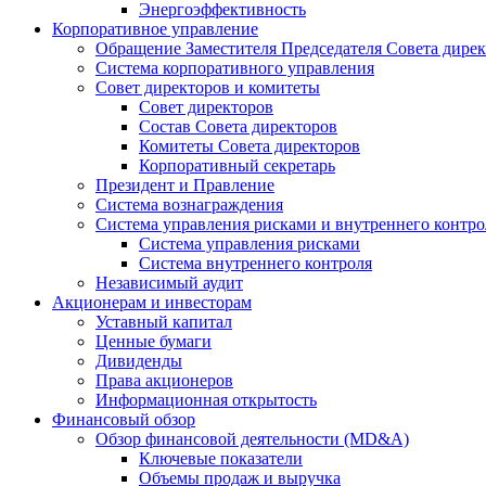
Энергоэффективность
Корпоративное управление
Обращение Заместителя Председателя Совета дире
Система корпоративного управления
Совет директоров и комитеты
Совет директоров
Состав Совета директоров
Комитеты Совета директоров
Корпоративный секретарь
Президент и Правление
Система вознаграждения
Система управления рисками и внутреннего контро
Система управления рисками
Система внутреннего контроля
Независимый аудит
Акционерам и инвесторам
Уставный капитал
Ценные бумаги
Дивиденды
Права акционеров
Информационная открытость
Финансовый обзор
Обзор финансовой деятельности (MD&A)
Ключевые показатели
Объемы продаж и выручка