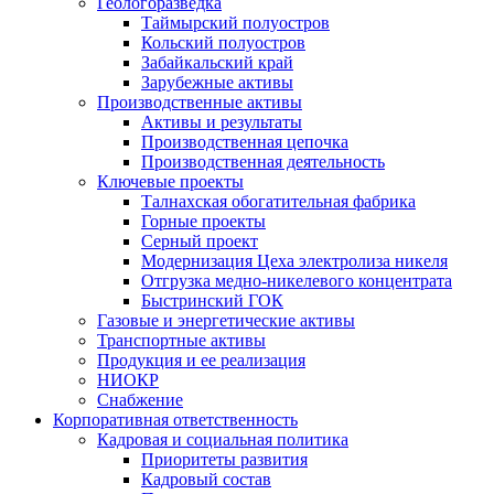
Геологоразведка
Таймырский полуостров
Кольский полуостров
Забайкальский край
Зарубежные активы
Производственные активы
Активы и результаты
Производственная цепочка
Производственная деятельность
Ключевые проекты
Талнахская обогатительная фабрика
Горные проекты
Серный проект
Модернизация Цеха электролиза никеля
Отгрузка медно-никелевого концентрата
Быстринский ГОК
Газовые и энергетические активы
Транспортные активы
Продукция и ее реализация
НИОКР
Снабжение
Корпоративная ответственность
Кадровая и социальная политика
Приоритеты развития
Кадровый состав